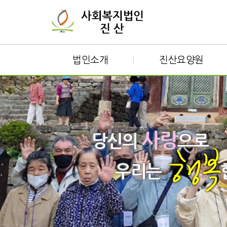
법인소개
진산요양원
|