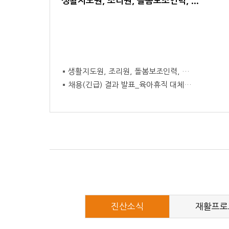
생활지도원, 조리원, 돌봄보조인력, ...
​​​
생활지도원, 조리원, 돌봄보조인력, …
채용(긴급) 결과 발표_육아휴직 대체…
진산소식
재활프로