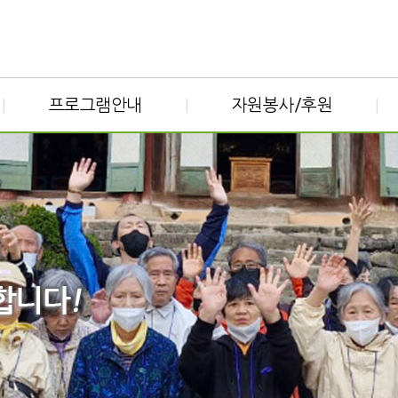
프로그램안내
자원봉사/후원
|
|
|