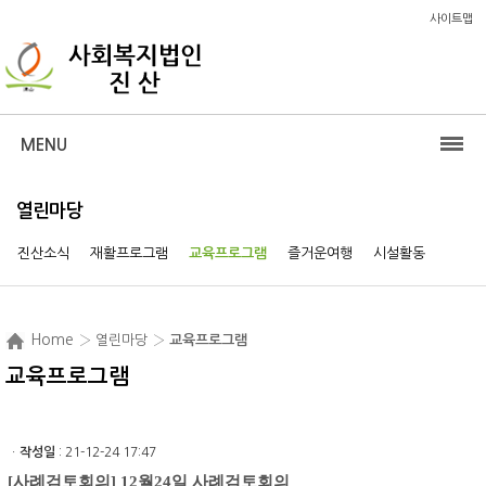
사이트맵
MENU
열린마당
진산소식
재활프로그램
교육프로그램
즐거운여행
시설활동
Home
› 열린마당 ›
교육프로그램
교육프로그램
ㆍ
작성일
: 21-12-24 17:47
[사례검토회의] 12월24일 사례검토회의