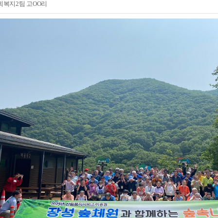
회복지2팀 고OO리