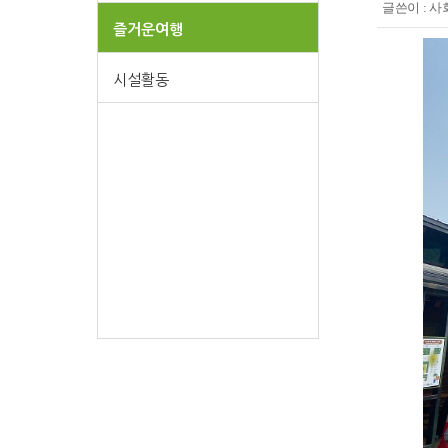
글쓴이 :
사
즐거운여행
시설활동