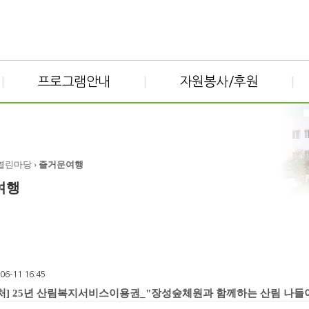
프로그램안내
자원봉사/후원
|
|
|
 열린마당 ›
즐거운여행
여행
-06-11 16:45
처] 25년 산림복지서비스이용권_"장성숲체원과 함께하는 산림 나들