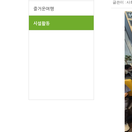
글쓴이 :
사
즐거운여행
시설활동