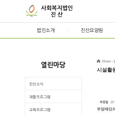
법인소개
진산요양원
|
Home
›
열린마당
시설활
진산소식
재활프로그램
ㆍ
작성일
: 25
우양재단과
교육프로그램