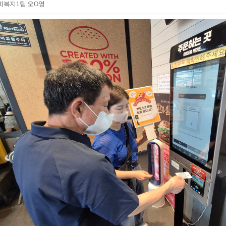
회복지1팀 오O영