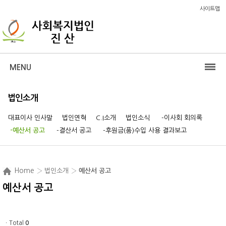
사이트맵
MENU
법인소개
대표이사 인사말
법인연혁
C.I소개
법인소식
-이사회 회의록
-예산서 공고
-결산서 공고
-후원금(품)수입 사용 결과보고
Home
› 법인소개 ›
예산서 공고
예산서 공고
ㆍTotal
0