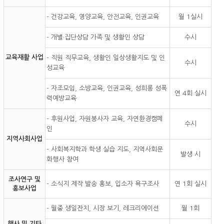
- 건강교육, 영양교육, 안전교육, 인권교육
월 1실시
- 개별·집단상담 가족 및 생활인 상담
수시
교육재활 사업
- 직원 직무교육, 생활인 일상생활지도 및 인
수시
성교육
- 자조모임, 소방교육, 인권교육, 성희롱 성폭
연 4회 실시
력예방교육
- 후원사업, 자원봉사자 교육, 자연환경캠페
수시
인
지역사회사업
- 사회복지학과 학생 실습 지도, 지역사회문
발생 시
화행사 참여
조사연구 및
- 소식지 제작 발송 홍보, 입소자 욕구조사
연 1회 실시
홍보사업
- 월중 생일잔치, 시장 보기, 레크리에이션
월 1회
행사 및 기타