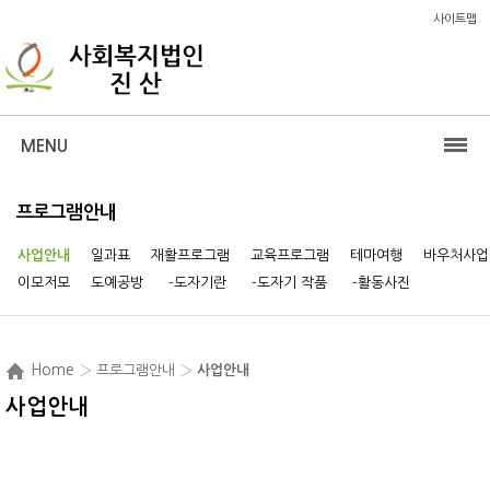
사이트맵
MENU
프로그램안내
사업안내
일과표
재활프로그램
교육프로그램
테마여행
바우처사업
이모저모
도예공방
-도자기란
-도자기 작품
-활동사진
Home
› 프로그램안내 ›
사업안내
사업안내