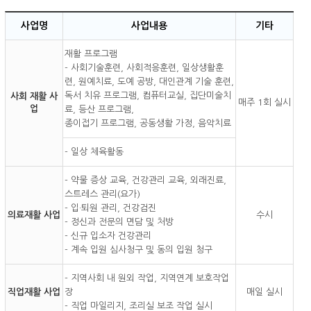
사업명
사업내용
기타
재활 프로그램
- 사회기술훈련, 사회적응훈련, 일상생활훈
련, 원예치료, 도예 공방, 대인관계 기술 훈련,
독서 치유 프로그램, 컴퓨터교실, 집단미술치
사회 재활 사
매주 1회 실시
업
료, 등산 프로그램,
종이접기 프로그램, 공동생활 가정, 음악치료
- 일상 체육활동
- 약물 증상 교육, 건강관리 교육, 외래진료,
스트레스 관리(요가)
- 입·퇴원 관리, 건강검진
의료재활 사업
수시
- 정신과 전문의 면담 및 처방
- 신규 입소자 건강관리
- 계속 입원 심사청구 및 동의 입원 청구
- 지역사회 내 원외 작업, 지역연계 보호작업
직업재활 사업
장
매일 실시
- 직업 마일리지, 조리실 보조 작업 실시