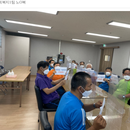
회복지1팀 노O복