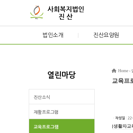
법인소개
진산요양원
|
Home
›
열린마당
교육프
진산소식
재활프로그램
ㆍ
작성일
: 22
[생활자교육
교육프로그램