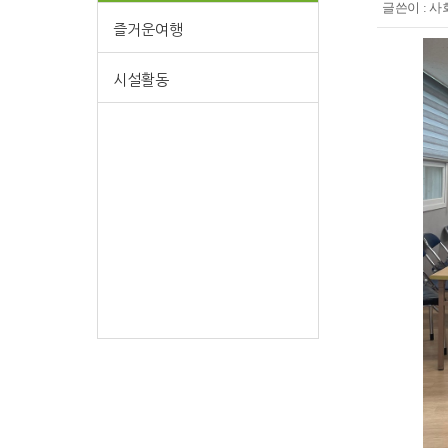
글쓴이 :
사
즐거운여행
시설활동